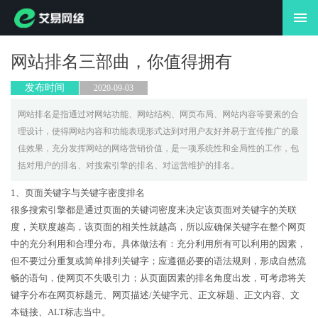
首页
全网营销
网站排名三部曲，你值得拥有
自媒体
发布时间
2020-09-03
网络开发
网站排名是指通过对网站功能、网站结构、网页布局、网站内容等要素的合
理设计，使得网站内容和功能表现形式达到对用户友好并易于宣传推广的最
品牌设计
佳效果，充分发挥网站的网络营销价值，是一项系统性和全局性的工作，包
括对用户的排名、对搜索引擎的排名、对运营维护的排名。
新闻动态
1、页面关键字与关键字密度排名
关于我们
很多搜索引擎都是通过页面的关键词密度来决定该页面对关键字的关联
度，关联度越高，该页面的相关性就越高，所以应确保关键字在整个网页
联系我们
中的充分利用和合理分布。具体做法有：充分利用所有可以利用的因素，
但不要过分重复或简单排列关键字；应遵循必要的语法规则，形成自然流
畅的语句，使网页不失吸引力；从页面因素的排名角度出发，可考虑将关
键字分布在网页标题元、网页描述/关键字元、正文标题、正文内容、文
本链接、ALT标志当中。